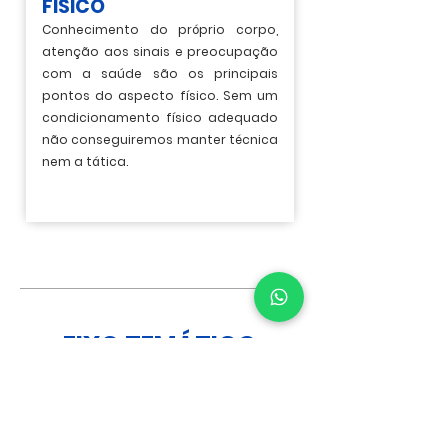
FÍSICO
Conhecimento do próprio corpo,
atenção aos sinais e preocupação
com a saúde são os principais
pontos do aspecto físico. Sem um
condicionamento físico adequado
não conseguiremos manter técnica
nem a tática.
EIXO TEMÁTICO
Em cada faixa, o eixo temático funciona
como organizador de escolhas curriculares,
do que acreditamos ser importante para
cada etapa de aprendizagem até a faixa